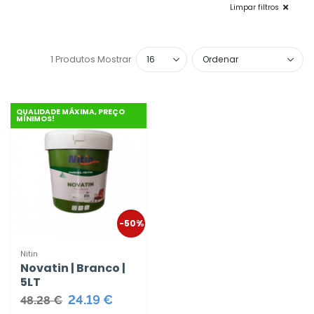
Limpar filtros
1 Produtos
Mostrar
QUALIDADE MÁXIMA, PREÇO
MÍNIMOS!
-50%
Nitin
Novatin | Branco |
5LT
24.19 €
48.28 €