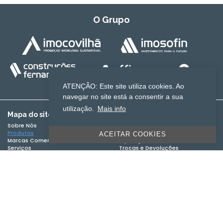
O Grupo
ATENÇÃO: Este site utiliza cookies. Ao
navegar no site está a consentir a sua
utilização.
Mais info
Mapa do site
Informação Legal
Sobre Nós
Termos e Condições
Produtos
Política de Privacidade
ACEITAR COOKIES
Marcas Comercializadas
Expedição de encomendas
Serviços
Trocas e Devoluções
Folhetos
Livro de reclamações online
Contactos
Redes Sociais
Métodos de Pagamento