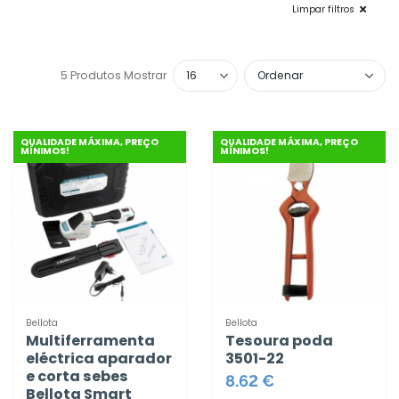
Limpar filtros
5 Produtos
Mostrar
QUALIDADE MÁXIMA, PREÇO
QUALIDADE MÁXIMA, PREÇO
MÍNIMOS!
MÍNIMOS!
Bellota
Bellota
Multiferramenta
Tesoura poda
eléctrica aparador
3501-22
e corta sebes
8.62 €
Bellota Smart