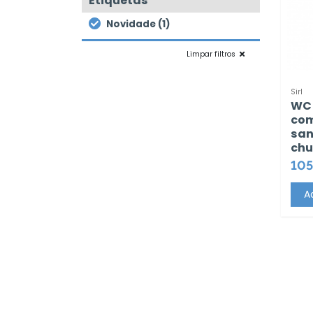
Etiquetas
Novidade (1)
Limpar filtros
Sirl
WC 
com
san
chu
105
A