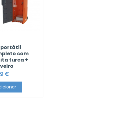
portátil
pleto com
ita turca +
veiro
9 €
dicionar