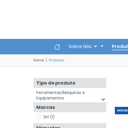
Skip to main content
Sobre Nós
Produ
|
Home
Produtos
Tipo de produto
Ferramentas/Máquinas e
Equipamentos
Marcas
NOVID
Sirl (1)