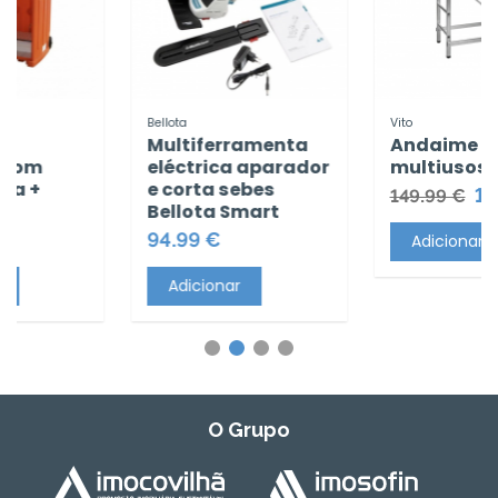
Bellota
Vito
Multiferramenta
Andaime
om
eléctrica aparador
multiusos
 +
e corta sebes
139.9
149.99 €
Bellota Smart
94.99 €
Adicionar
Adicionar
O Grupo