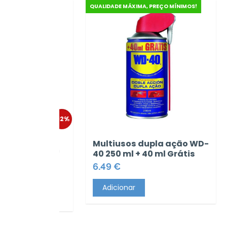
QUALIDADE MÁXIMA, PREÇO MÍNIMOS!
QUALIDADE MÁXIMA,
2%
Fersil
Multiusos dupla ação WD-
Mangueira f
40 250 ml + 40 ml Grátis
entrançada e
6.49 €
mm | Rolo 2
16.69 €
Adicionar
Adicionar