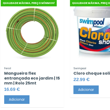
 PREÇO MÍNIMOS!
QUALIDADE MÁXIMA, PREÇO MÍNIMOS!
Swimpool
lex
Cloro choque solido 4kg
co jardim | 15
22.99 €
5mt
Adicionar