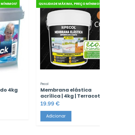
QUALIDADE MÁXIMA, PREÇO MÍNIMOS!
QUALIDADE MÁXIMA, PREÇO 
Pecol
Multiusos dupla 
Membrana elástica
40 500 ml
acrílica | 4kg | Terracota
9.89 €
19.99 €
Adicionar
Adicionar